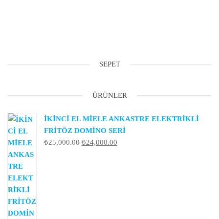
SEPET
ÜRÜNLER
İKİNCİ EL MİELE ANKASTRE ELEKTRİKLİ
FRİTÖZ DOMİNO SERİ
Orijinal
Şu
₺
25,000.00
₺
24,000.00
fiyat:
andaki
₺25,000.00.
fiyat:
₺24,000.00.