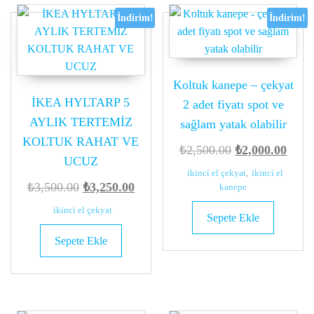
İndirim!
İndirim!
Koltuk kanepe – çekyat
İKEA HYLTARP 5
2 adet fiyatı spot ve
AYLIK TERTEMİZ
sağlam yatak olabilir
KOLTUK RAHAT VE
Orijinal
Şu
₺
2,500.00
₺
2,000.00
UCUZ
fiyat:
anda
ikinci el çekyat
,
ikinci el
Orijinal
Şu
₺
3,500.00
₺
3,250.00
₺2,500.00.
fiyat:
kanepe
fiyat:
andaki
₺2,00
ikinci el çekyat
Sepete Ekle
₺3,500.00.
fiyat:
Sepete Ekle
₺3,250.00.