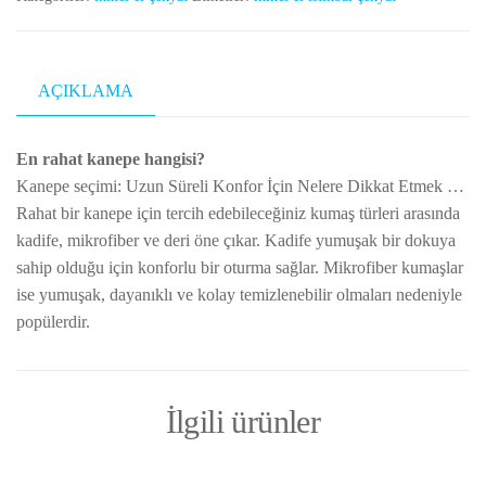
Rahat
bir
kanepe
AÇIKLAMA
için
adet
En rahat kanepe hangisi?
Kanepe seçimi: Uzun Süreli Konfor İçin Nelere Dikkat Etmek …
Rahat bir kanepe için tercih edebileceğiniz kumaş türleri arasında
kadife, mikrofiber ve deri öne çıkar. Kadife yumuşak bir dokuya
sahip olduğu için konforlu bir oturma sağlar. Mikrofiber kumaşlar
ise yumuşak, dayanıklı ve kolay temizlenebilir olmaları nedeniyle
popülerdir.
İlgili ürünler