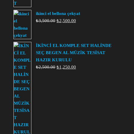
ikinci el bellona çekyat
Orijinal
Şu
₺
3,500.00
₺
2,500.00
fiyat:
andaki
₺3,500.00.
fiyat:
₺2,500.00.
İKİNCİ EL KOMPLE SET HALİNDE
SEÇ BEGEN AL MÜZİK TESİSAT
HAZIR KURULU
Orijinal
Şu
₺
2,500.00
₺
1,250.00
fiyat:
andaki
₺2,500.00.
fiyat:
₺1,250.00.