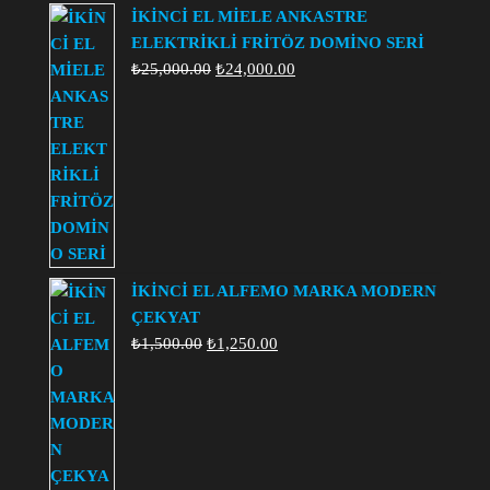
İKİNCİ EL MİELE ANKASTRE
ELEKTRİKLİ FRİTÖZ DOMİNO SERİ
Orijinal
Şu
₺
25,000.00
₺
24,000.00
fiyat:
andaki
₺25,000.00.
fiyat:
₺24,000.00.
İKİNCİ EL ALFEMO MARKA MODERN
ÇEKYAT
Orijinal
Şu
₺
1,500.00
₺
1,250.00
fiyat:
andaki
₺1,500.00.
fiyat:
₺1,250.00.