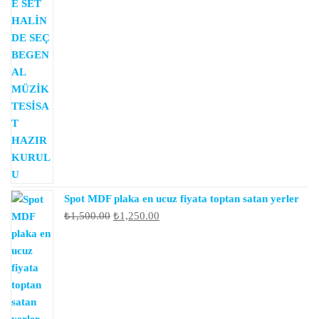
fiyat:
andaki
₺2,500.00.
fiyat:
₺1,250.00.
Spot MDF plaka en ucuz fiyata toptan satan yerler
Orijinal
Şu
₺
1,500.00
₺
1,250.00
fiyat:
andaki
₺1,500.00.
fiyat:
₺1,250.00.