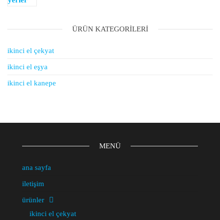
ÜRÜN KATEGORILERI
ikinci el çekyat
ikinci el eşya
ikinci el kanepe
MENÜ
ana sayfa
iletişim
ürünler
ikinci el çekyat