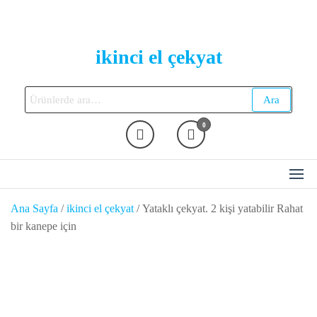
Skip
to
the
ikinci el çekyat
content
Ara:
Ara
0
Ana Sayfa
/
ikinci el çekyat
/ Yataklı çekyat. 2 kişi yatabilir Rahat
bir kanepe için