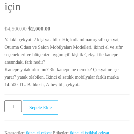
için
Orijinal
Şu
₺
4,500.00
₺
2,000.00
fiyat:
andaki
Yataklı çekyat. 2 kişi yatabilir. Hiç kullanılmamış sıfır çekyat,
₺4,500.00.
fiyat:
Oturma Odası ve Salon Mobilyaları Modelleri, ikinci el ve sıfır
₺2,000.00.
seçenekleri ve bütçenize uygun çift kişilik Çekyat ile kanepe
arasındaki fark nedir?
Kanepe yatak olur mu? 3lu kanepe ne demek? Çekyat ne işe
yarar? yatak olabilen. İkinci el satılık mobilyalar farklı marka
14.500 TL. Balıkesir, Altıeylül ; çekyat-
Yataklı
Sepete Ekle
çekyat.
2
kişi
Kategoriler:
ikinci el çekyat
Etiketler:
ikinci el istikbal çekyat
yatabilir