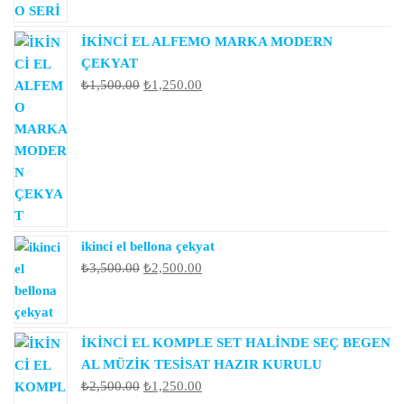
İKİNCİ EL ALFEMO MARKA MODERN
ÇEKYAT
Orijinal
Şu
₺
1,500.00
₺
1,250.00
fiyat:
andaki
₺1,500.00.
fiyat:
₺1,250.00.
ikinci el bellona çekyat
Orijinal
Şu
₺
3,500.00
₺
2,500.00
fiyat:
andaki
₺3,500.00.
fiyat:
₺2,500.00.
İKİNCİ EL KOMPLE SET HALİNDE SEÇ BEGEN
AL MÜZİK TESİSAT HAZIR KURULU
Orijinal
Şu
₺
2,500.00
₺
1,250.00